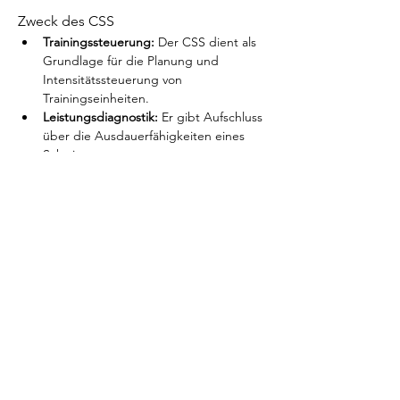
Zweck des CSS
Trainingssteuerung:
 Der CSS dient als 
Grundlage für die Planung und 
Intensitätssteuerung von 
Trainingseinheiten.
Leistungsdiagnostik:
 Er gibt Aufschluss 
über die Ausdauerfähigkeiten eines 
Schwimmers.
Pacing:
 Er hilft Athleten, ein effizientes 
Tempo für Wettkämpfe zu finden.
Aufbau der Einheit:
Mehr anzeigen
Diese Veranstaltung teilen