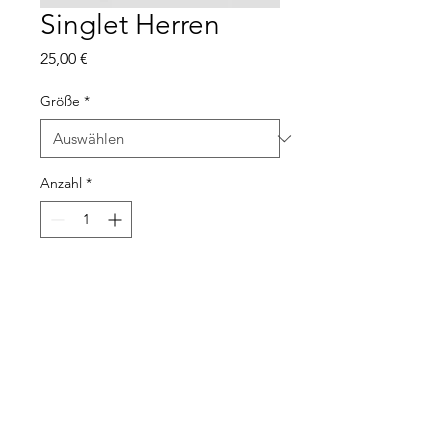
Singlet Herren
Preis
25,00 €
Größe
*
Anzahl
*
In den Warenkorb
Gobik Singlet im SuS Darme 
Design