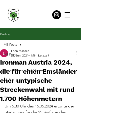
Beitrag
All Posts
Leon Manske
All Posts
28. Juni 2024
4 Min. Lesezeit
Ironman Austria 2024,
Neuigkeiten
die für einen Emsländer
Berichte unserer Mitglieder
Liga
eher untypische
Streckenwahl mit rund
1.700 Höhenmetern
Um 6:30 Uhr des 16.06.2024 ertönte der 
Startschuss für die 25. Auflage des 