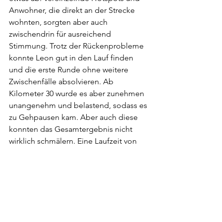
Anwohner, die direkt an der Strecke 
wohnten, sorgten aber auch 
zwischendrin für ausreichend 
Stimmung. Trotz der Rückenprobleme 
konnte Leon gut in den Lauf finden 
und die erste Runde ohne weitere 
Zwischenfälle absolvieren. Ab 
Kilometer 30 wurde es aber zunehmen 
unangenehm und belastend, sodass es 
zu Gehpausen kam. Aber auch diese 
konnten das Gesamtergebnis nicht 
wirklich schmälern. Eine Laufzeit von 
4:08h und Gesamtzeit von 10:40h 
standen am Ende auf dem Zielbogen 
und die magische Worte 
Leon you are 
an Ironman
 ertönten aus den Boxen 
des Zielbereichs und die 
wohlverdiente und riesige Medaille 