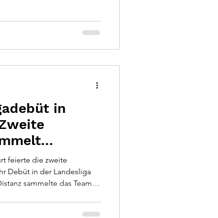
ecke. Bei hochsommerlichen
ich ein Rennen, das dem Team
 alles abverlangte.
gadebüt in
 Zweite
ammelt
hrungen
rt feierte die zweite
r Debüt in der Landesliga
Distanz sammelte das Team
aformat – mit einer
ßem Einsatzwillen und einer