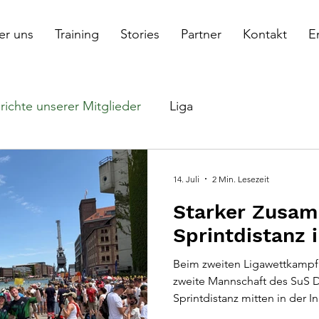
er uns
Training
Stories
Partner
Kontakt
E
richte unserer Mitglieder
Liga
14. Juli
2 Min. Lesezeit
Starker Zusam
Sprintdistanz 
Beim zweiten Ligawettkampf 
zweite Mannschaft des SuS 
Sprintdistanz mitten in der I
besondere Kulisse mit viele