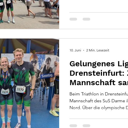
Zuschauern entlang der Str
Temperaturen entwickelte s
vor allem auf der Laufstrecke
10. Juni
2 Min. Lesezeit
Gelungenes Li
Drensteinfurt:
Mannschaft s
wertvolle Erfa
Beim Triathlon in Drensteinfu
Mannschaft des SuS Darme ih
Nord. Über die olympische 
wertvolle Erfahrungen im Lig
geschlossenen Leistung, gro