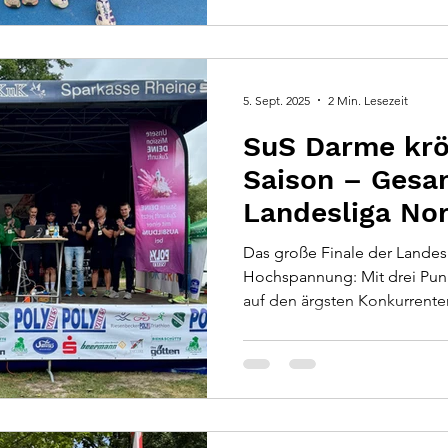
starken Grundlage für die k
5. Sept. 2025
2 Min. Lesezeit
SuS Darme krö
Saison – Gesam
Landesliga No
Das große Finale der Landes
Hochspannung: Mit drei Punk
auf den ärgsten Konkurrenten