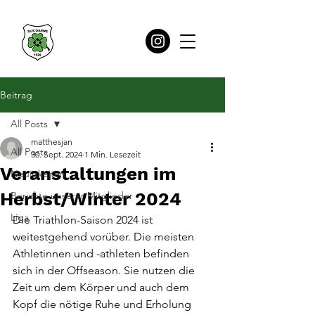
Beitrag
All Posts
matthesjan
All Posts
30. Sept. 2024
1 Min. Lesezeit
Veranstaltungen im
Neuigkeiten
Herbst/Winter 2024
Berichte unserer Mitglieder
Liga
Die Triathlon-Saison 2024 ist 
weitestgehend vorüber. Die meisten 
Athletinnen und -athleten befinden 
sich in der Offseason. Sie nutzen die 
Zeit um dem Körper und auch dem 
Kopf die nötige Ruhe und Erholung 